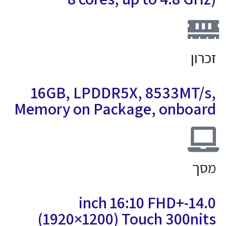
כרון
16GB, LPDDR5X, 8533MT/s
Memory on Package, onboar
סך
14.0-inch 16:10 FHD+
(1920×1200) Touch 300nit